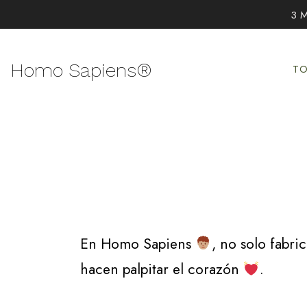
3 M
Ir
al
Homo Sapiens®
T
contenido
En Homo Sapiens
, no solo fabri
hacen palpitar el corazón
.