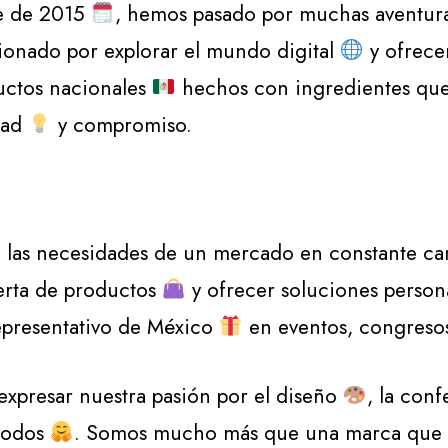
re de 2015
, hemos pasado por muchas aventura
sionado por explorar el mundo digital
y ofrecer
uctos nacionales
hechos con ingredientes que
idad
y compromiso.
e las necesidades de un mercado en constante cam
ferta de productos
y ofrecer soluciones person
representativo de México
en eventos, congresos
xpresar nuestra pasión por el diseño
, la con
 todos
. Somos mucho más que una marca que f